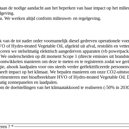
staan de nodige aandacht aan het beperken van haar impact op het milie
elgeving.
eu. We werken altijd conform milieuwet- en regelgeving.
 van de tot nader order voornamelijk diesel gedreven operationele voe
 of Hydro-treated Vegetable Oil, afgeleid uit afval, restoliën en vett
uceren we stelselmatig elektrisch aangedreven apparaten (vb powerpacks)
 We onderscheiden op dit moment Scope 1 (directe emissies uit brandstof
e ontwikkelen manieren om deze te meten en te registreren zodat we ger
ie, alsook laadpalen voor ons steeds verder geëlektrificeerde persone
heeft impact op het klimaat. We bepalen manieren om onze CO2-uitstoot
rimenteren met bioafbreekbare HVO of Hydro-treated Vegetable Oil. Die 
atig zonnepanelen en laadpalen.
m de doelstellingen van het klimaatakkoord te realiseren (-50% in 203
eren ?
*