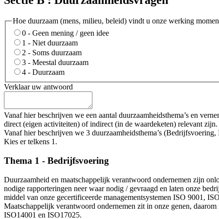
Hoe duurzaam (mens, milieu, beleid) vindt u onze werking moment
0 - Geen mening / geen idee
1 - Niet duurzaam
2 - Soms duurzaam
3 - Meestal duurzaam
4 - Duurzaam
Verklaar uw antwoord
Vanaf hier beschrijven we een aantal duurzaamheidsthema’s en vernem
direct (eigen activiteiten) of indirect (in de waardeketen) relevant z
Vanaf hier beschrijven we 3 duurzaamheidsthema’s (Bedrijfsvoering, M
Kies er telkens 1.
Thema 1 - Bedrijfsvoering
Duurzaamheid en maatschappelijk verantwoord ondernemen zijn onlosm
nodige rapporteringen neer waar nodig / gevraagd en laten onze bedr
middel van onze gecertificeerde managementsystemen ISO 9001, ISO 
Maatschappelijk verantwoord ondernemen zit in onze genen, daarom m
ISO14001 en ISO17025.