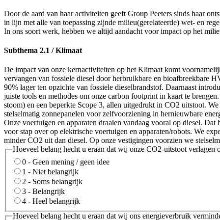
Door de aard van haar activiteiten geeft Group Peeters sinds haar ont
in lijn met alle van toepassing zijnde milieu(gerelateerde) wet- en reg
In ons soort werk, hebben we altijd aandacht voor impact op het mili
Subthema 2.1 / Klimaat
De impact van onze kernactiviteiten op het Klimaat komt voornamelijk
vervangen van fossiele diesel door herbruikbare en bioafbreekbare HVO
90% lager ten opzichte van fossiele dieselbrandstof. Daarnaast introd
juiste tools en methodes om onze carbon footprint in kaart te brengen.
stoom) en een beperkte Scope 3, allen uitgedrukt in CO2 uitstoot. W
stelselmatig zonnepanelen voor zelfvoorziening in hernieuwbare energ
Onze voertuigen en apparaten draaien vandaag vooral op diesel. Dat 
voor stap over op elektrische voertuigen en apparaten/robots. We expe
minder CO2 uit dan diesel. Op onze vestigingen voorzien we stelselm
Hoeveel belang hecht u eraan dat wij onze CO2-uitstoot verlagen o
0 - Geen mening / geen idee
1 - Niet belangrijk
2 - Soms belangrijk
3 - Belangrijk
4 - Heel belangrijk
Hoeveel belang hecht u eraan dat wij ons energieverbruik vermind