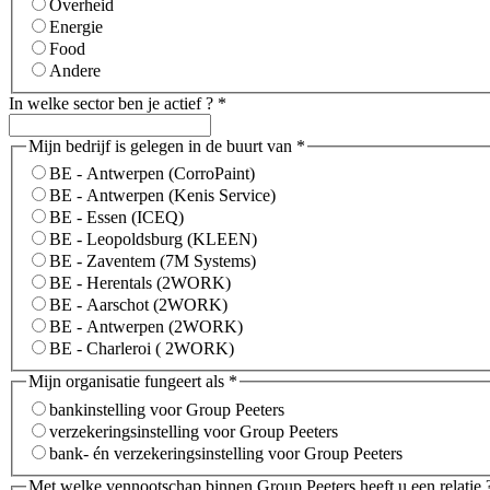
Overheid
Energie
Food
Andere
In welke sector ben je actief ?
*
Mijn bedrijf is gelegen in de buurt van
*
BE - Antwerpen (CorroPaint)
BE - Antwerpen (Kenis Service)
BE - Essen (ICEQ)
BE - Leopoldsburg (KLEEN)
BE - Zaventem (7M Systems)
BE - Herentals (2WORK)
BE - Aarschot (2WORK)
BE - Antwerpen (2WORK)
BE - Charleroi ( 2WORK)
Mijn organisatie fungeert als
*
bankinstelling voor Group Peeters
verzekeringsinstelling voor Group Peeters
bank- én verzekeringsinstelling voor Group Peeters
Met welke vennootschap binnen Group Peeters heeft u een relatie