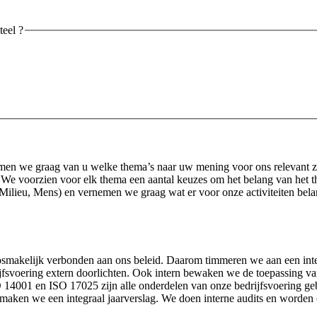
eel ?
en we graag van u welke thema’s naar uw mening voor ons relevant zij
ijn. We voorzien voor elk thema een aantal keuzes om het belang van het 
ilieu, Mens) en vernemen we graag wat er voor onze activiteiten belang
akelijk verbonden aan ons beleid. Daarom timmeren we aan een integr
ijfsvoering extern doorlichten. Ook intern bewaken we de toepassing va
14001 en ISO 17025 zijn alle onderdelen van onze bedrijfsvoering ge
aken we een integraal jaarverslag. We doen interne audits en worden 