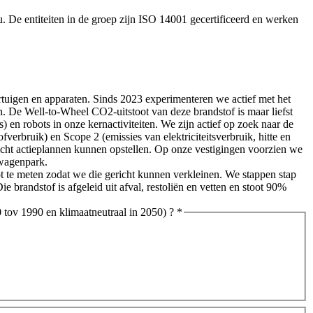
u. De entiteiten in de groep zijn ISO 14001 gecertificeerd en werken
rtuigen en apparaten. Sinds 2023 experimenteren we actief met het
en. De Well-to-Wheel CO2-uitstoot van deze brandstof is maar liefst
 en robots in onze kernactiviteiten. We zijn actief op zoek naar de
verbruik) en Scope 2 (emissies van elektriciteitsverbruik, hitte en
icht actieplannen kunnen opstellen. Op onze vestigingen voorzien we
nwagenpark.
 te meten zodat we die gericht kunnen verkleinen. We stappen stap
brandstof is afgeleid uit afval, restoliën en vetten en stoot 90%
0 tov 1990 en klimaatneutraal in 2050) ?
*